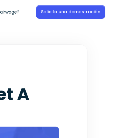
Solicita una demostración
tairwage?
et A