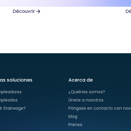
de paiement avant votre départ en
si
vacances.
no
Découvrir
Dé
fa
en
as soluciones
Acerca de
mpleadores
¿Quiénes somos?
mpleados
Únete a nosotros
é Stairwage?
Póngase en contacto con nos
blog
Prensa