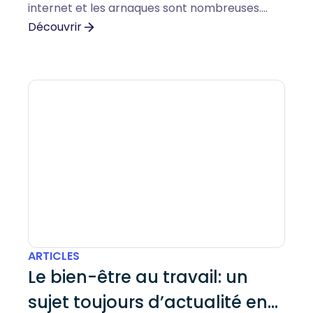
internet et les arnaques sont nombreuses.
Voici un guide qui vous aidera à faire les
Découvrir
bonnes vérifications avant d’acheter en ligne.
ARTICLES
Le bien-être au travail: un
sujet toujours d’actualité en