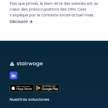
Plus que jamais, le bien-être des salariés est au
2024
cœur des préoccupations des DRH. Cela
s’explique par le contexte social actuel mais
également par des employés de plus en plus
Découvrir
soucieux de leurs conditions de travail.
Différents points pourraient permettre
d’améliorer le bien-être des salariés au travail
durant l’année 2024.
Nuestras soluciones