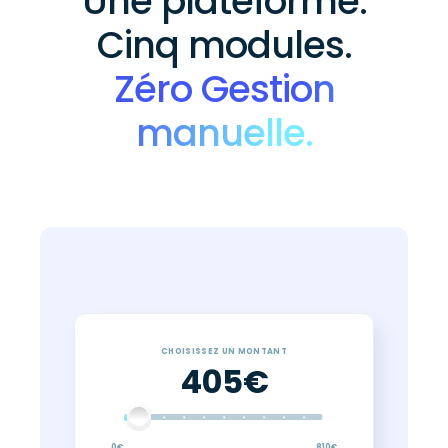
Une plateforme.
Cinq modules.
Zéro Gestion
manuelle.
CHOISISSEZ UN MONTANT
405
€
0€
810€