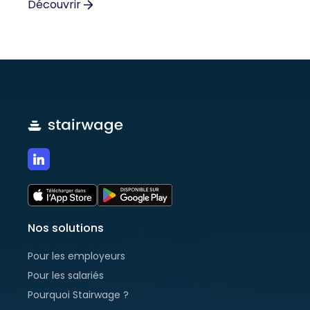
Voici un guide qui vous aidera à faire les
Découvrir
bonnes vérifications avant d’acheter en ligne.
Nos solutions
Pour les employeurs
Pour les salariés
Pourquoi Stairwage ?