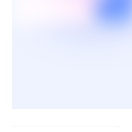
ARTICLES
Comment réserver ses
vacances en toute sécurité ?
Ce guide vous permettra de réserver votre
séjour en évitant les pièges.
Découvrir