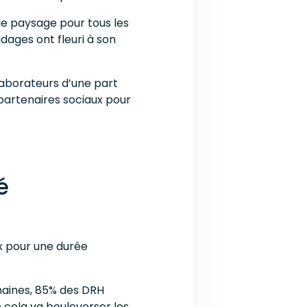
s le paysage pour tous les
dages ont fleuri à son
laborateurs d’une part
 partenaires sociaux pour
é
ux pour une durée
umaines, 85% des DRH
 cela va bouleverser les