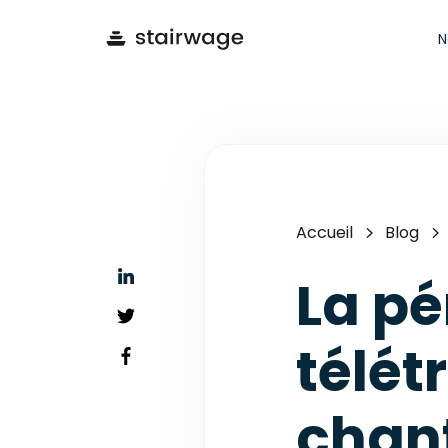
N
Accueil
Blog
La pé
télét
chant