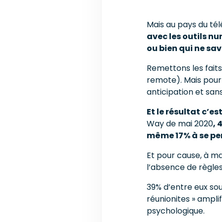
Mais au pays du télé
avec les outils n
ou bien qui ne sav
Remettons les faits
remote). Mais pour
anticipation et san
Et le résultat c’e
Way de mai 2020
, 
même 17% à se per
Et pour cause, à m
l’absence de règles
39% d’entre eux sou
réunionites » ampli
psychologique.