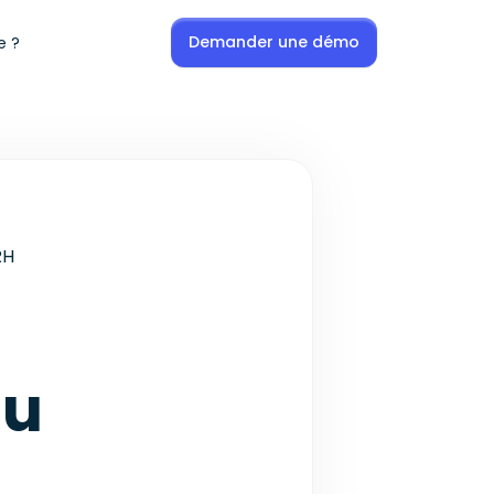
Demander une démo
e ?
RH
au