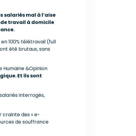
s salariés mal à l’aise
de travail à domicile
tance.
n 100% télétravail (full
ont été brutaux, sans
te Humaine &Opinion
ique. Et ils sont
alariés interrogés,
 crainte des « e-
sources de souffrance