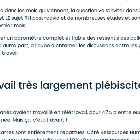
ue dans les mois qui viennent, la question va s’inviter dan
st LE sujet RH post-covid et de nombreuses études et son
ernier mois.
ser un baromètre complet et fiable des ressentis des col
d’autre part, à l’aube d’entamer les discussions entre les
travail.
avail très largement plébiscit
lariés avaient travaillé en télétravail, pour 47% d’entre e
rnée. Mais ça, c’était avant !
les cartes sont entièrement rebattues. Côté Ressources H
et pérenniser le télétravail. 93% d’entre eux pensent que