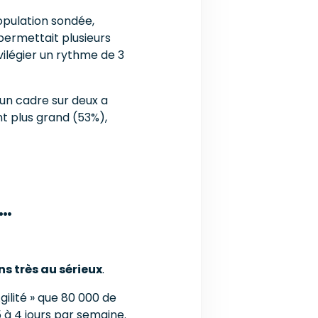
opulation sondée,
r permettait plusieurs
vilégier un rythme de 3
’un cadre sur deux a
nt plus grand (53%),
i…
ns très au sérieux
.
gilité » que 80 000 de
5 à 4 jours par semaine.